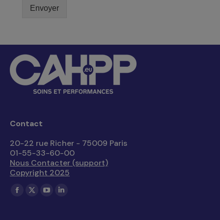
Envoyer
Contact
20-22 rue Richer - 75009 Paris
01-55-33-60-00
Nous Contacter (support)
Copyright 2025
Trouvez nous sur :
La
La
La
La
page
page
page
page