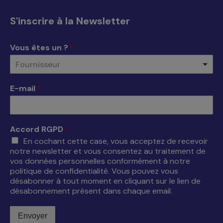
Facebook
X
YouTube
LinkedIn
s'ouvre
s'ouvre
s'ouvre
s'ouvre
S'inscrire à la Newsletter
dans
dans
dans
dans
une
une
une
une
Vous êtes un ?
*
nouvelle
nouvelle
nouvelle
nouvelle
Fournisseur
fenêtre
fenêtre
fenêtre
fenêtre
E-mail
*
Accord RGPD
*
En cochant cette case, vous acceptez de recevoir
notre newsletter et vous consentez au traitement de
vos données personnelles conformément à notre
politique de confidentialité. Vous pouvez vous
désabonner à tout moment en cliquant sur le lien de
désabonnement présent dans chaque email.
Envoyer