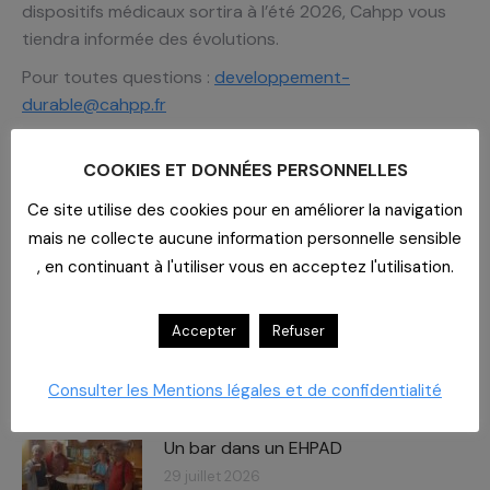
dispositifs médicaux sortira à l’été 2026, Cahpp vous
tiendra informée des évolutions.
Pour toutes questions :
developpement-
durable@cahpp.fr
Méthodologie d’évaluation de l’empreinte carbone des
médicaments
COOKIES ET DONNÉES PERSONNELLES
Ce site utilise des cookies pour en améliorer la navigation
mais ne collecte aucune information personnelle sensible
RELATED POSTS
, en continuant à l'utiliser vous en acceptez l'utilisation.
Imaginer un lieu de vie
Accepter
Refuser
29 juillet 2026
Consulter les Mentions légales et de confidentialité
Un bar dans un EHPAD
29 juillet 2026