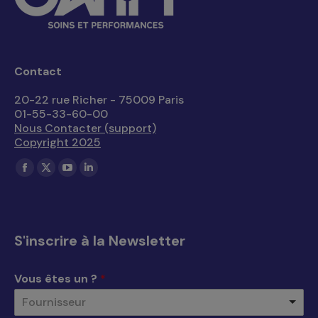
Contact
20-22 rue Richer - 75009 Paris
01-55-33-60-00
Nous Contacter (support)
Copyright 2025
Trouvez nous sur :
La
La
La
La
page
page
page
page
Facebook
X
YouTube
LinkedIn
s'ouvre
s'ouvre
s'ouvre
s'ouvre
S'inscrire à la Newsletter
dans
dans
dans
dans
une
une
une
une
Vous êtes un ?
*
nouvelle
nouvelle
nouvelle
nouvelle
Fournisseur
fenêtre
fenêtre
fenêtre
fenêtre