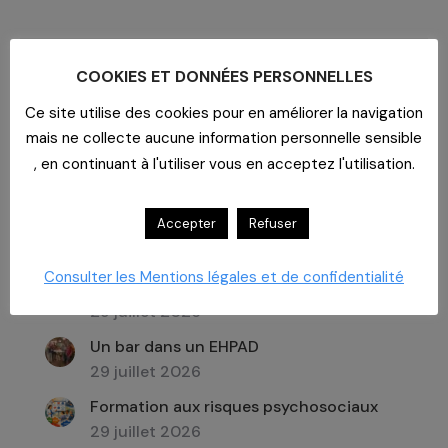
COOKIES ET DONNÉES PERSONNELLES
Ce site utilise des cookies pour en améliorer la navigation
Recherche
mais ne collecte aucune information personnelle sensible
:
, en continuant à l'utiliser vous en acceptez l'utilisation.
Accepter
Refuser
Dernières actualités
Consulter les Mentions légales et de confidentialité
Imaginer un lieu de vie
29 juillet 2026
Un bar dans un EHPAD
29 juillet 2026
Formation aux risques psychosociaux
29 juillet 2026