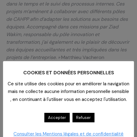
dans le temps et le suivi des processus internes. Ces
projets m’amènent à collaborer avec différents pôles
de CAHPP afin d’adapter les solutions aux besoins des
équipes. Accompagné dans ces missions par Ziad
Wakim, responsable du pôle innovation et
transformation, j’ai également eu le plaisir de découvrir
des équipes accueillantes et très impliquées dans les
projets de l’entreprise. »
Matthieu Vacheron
COOKIES ET DONNÉES PERSONNELLES
Ce site utilise des cookies pour en améliorer la navigation
RELATED POSTS
mais ne collecte aucune information personnelle sensible
, en continuant à l'utiliser vous en acceptez l'utilisation.
Imaginer un lieu de vie
Accepter
Refuser
29 juillet 2026
Consulter les Mentions légales et de confidentialité