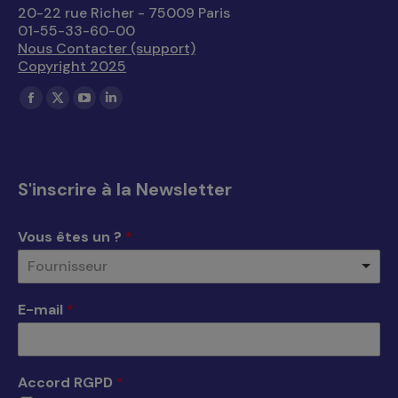
20-22 rue Richer - 75009 Paris
01-55-33-60-00
Nous Contacter (support)
Copyright 2025
Trouvez nous sur :
La
La
La
La
page
page
page
page
Facebook
X
YouTube
LinkedIn
s'ouvre
s'ouvre
s'ouvre
s'ouvre
S'inscrire à la Newsletter
dans
dans
dans
dans
une
une
une
une
Vous êtes un ?
*
nouvelle
nouvelle
nouvelle
nouvelle
Fournisseur
fenêtre
fenêtre
fenêtre
fenêtre
E-mail
*
Accord RGPD
*