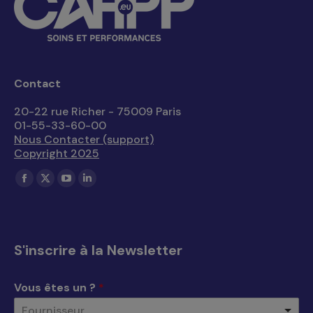
Contact
20-22 rue Richer - 75009 Paris
01-55-33-60-00
Nous Contacter (support)
Copyright 2025
Trouvez nous sur :
La
La
La
La
page
page
page
page
Facebook
X
YouTube
LinkedIn
s'ouvre
s'ouvre
s'ouvre
s'ouvre
S'inscrire à la Newsletter
dans
dans
dans
dans
une
une
une
une
Vous êtes un ?
*
nouvelle
nouvelle
nouvelle
nouvelle
Fournisseur
fenêtre
fenêtre
fenêtre
fenêtre