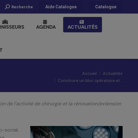
Recherche
Aide Catalogue
Catalogue
Recherche
:
RNISSEURS
AGENDA
ACTUALITÉS
T
Vous êtes ici :
Accueil
Actualités
Construire un bloc opératoire et…
 de l’activité de chirurgie et la rénovation/extension
-social,
re