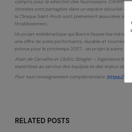
compris pour la sélection des fournisseurs. CAHPP met 
données sont partagées dans un espace sécurisé et les
la Clinique Saint-Roch sont pleinement associées à c
l’établissement.
Un projet emblématique qui illustre l’expertise métie
une offre de soins performante, durable et tournée ver
prévue pour le printemps 2027… un projet à suivre !
Alain de Carvalho et Cédric Stiegler – Ingénieurs bi
expertises au service des équipes et des enjeux du ter
Pour tout renseignement complémentaire :
https://su
RELATED POSTS