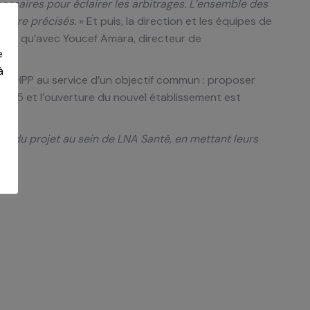
cessaires pour éclairer les arbitrages. L’ensemble des
 être précisés.
» Et puis, la direction et les équipes de
insi qu’avec Youcef Amara, directeur de
e
à
r CAHPP au service d’un objectif commun : proposer
 2025 et l’ouverture du nouvel établissement est
 du projet au sein de LNA Santé, en mettant leurs