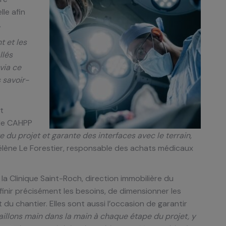
le afin
.
t et les
lés
via ce
s savoir-
t
 de CAHPP
e du projet et garante des interfaces avec le terrain,
élène Le Forestier, responsable des achats médicaux
la Clinique Saint-Roch, direction immobilière du
inir précisément les besoins, de dimensionner les
du chantier. Elles sont aussi l’occasion de garantir
illons main dans la main à chaque étape du projet, y