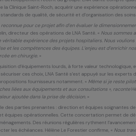
de la Clinique Saint-Roch, acquérir une expérience opérationnel
andards de qualité, de sécurité et d’organisation des soins
reconnue pour ce projet afin d’en évaluer le dimensionnemen
lin, directeur des opérations de LNA Santé
.
«
Nous sommes al
éritable expérience des projets hospitaliers. Nous voulions 
rise et les compétences des équipes. L’enjeu est d’enrichir no
rcée en chirurgie.
»
cquisition d’équipements lourds, à forte valeur technologique, e
e sécuriser ces choix, LNA Santé s’est appuyé sur les experts
 propositions fournisseurs notamment. «
Même si je reste pilot
s liées aux équipements et aux consultations », raconte
H
aleur ajoutée dans la prise de décision.
»
e des parties prenantes : direction et équipes soignantes de 
et équipes opérationnelles. Cette concertation permet de déf
s aménagements. Des réunions régulières rythment l’avancement 
cter les échéances. Hélène Le Forestier confirme, «
Nous trava