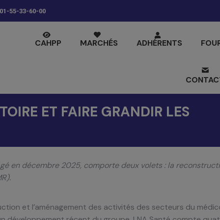
01-55-33-60-00
CAHPP
MARCHÉS
ADHÉRENTS
FOU
CONTAC
OIRE ET FAIRE GRANDIR LES
gé en décembre 2025, comporte deux volets : la reconstruction
R).
uction et l’aménagement des activités des secteurs du médico
ue un développement récent du groupe. LNA Santé compte quat