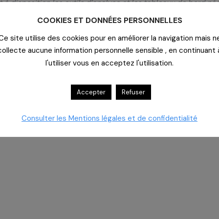
à disposition les outils d’analyse et les tableaux de bord né
 fournisseurs sont re-sollicités lorsque des éléments doivent
COOKIES ET DONNÉES PERSONNELLES
ette dynamique. Des échanges sont organisés avec les IBODE a
Ce site utilise des cookies pour en améliorer la navigation mais n
collecte aucune information personnelle sensible , en continuant 
r et les qualités d’accompagnement technique des équipes pa
l'utiliser vous en acceptez l'utilisation.
s l’avenir. Le premier appel d’offres a été lancé en décembre
Accepter
Refuser
omédicaux Cahpp ont accompagné avec succès la mise en œuvre
rain.
Consulter les Mentions légales et de confidentialité
pport.cahpp.fr/