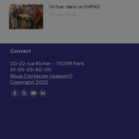
Un bar dans un EHPAD
29 juillet 2026
Contact
20-22 rue Richer - 75009 Paris
01-55-33-60-00
Nous Contacter (support)
Copyright 2025
Trouvez nous sur :
La
La
La
La
page
page
page
page
Facebook
X
YouTube
LinkedIn
s'ouvre
s'ouvre
s'ouvre
s'ouvre
dans
dans
dans
dans
une
une
une
une