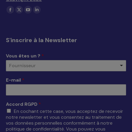
Trouvez nous sur :
La
La
La
La
page
page
page
page
Facebook
X
YouTube
LinkedIn
s'ouvre
s'ouvre
s'ouvre
s'ouvre
S'inscrire à la Newsletter
dans
dans
dans
dans
une
une
une
une
Vous êtes un ?
*
nouvelle
nouvelle
nouvelle
nouvelle
Fournisseur
fenêtre
fenêtre
fenêtre
fenêtre
E-mail
*
Accord RGPD
*
En cochant cette case, vous acceptez de recevoir
notre newsletter et vous consentez au traitement de
vos données personnelles conformément à notre
politique de confidentialité. Vous pouvez vous