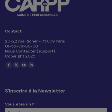
Contact
20-22 rue Richer - 75009 Paris
01-55-33-60-00
Nous Contacter (support)
Copyright 2025
Trouvez nous sur :
La
La
La
La
page
page
page
page
Facebook
X
YouTube
LinkedIn
s'ouvre
s'ouvre
s'ouvre
s'ouvre
S'inscrire à la Newsletter
dans
dans
dans
dans
une
une
une
une
Vous êtes un ?
*
nouvelle
nouvelle
nouvelle
nouvelle