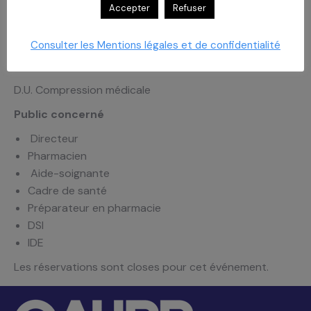
D.U. Cicatrisations des plaies, brûlures
Accepter
Refuser
et nécroses
Consulter les Mentions légales et de confidentialité
D.U. Prévention et prise en charge des
escarres
D.U. Compression médicale
Public concerné
Directeur
Pharmacien
Aide-soignante
Cadre de santé
Préparateur en pharmacie
DSI
IDE
Les réservations sont closes pour cet événement.