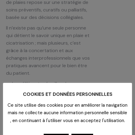
de plaies repose sur une stratégie de
soins préventifs, curatifs ou palliatifs,
basée sur des décisions collégiales.
Il n’existe pas qu’une seule personne
qui détient le savoir unique en plaie et
cicatrisation ; mais plusieurs, c’est
grâce à la concertation et aux
échanges interprofessionnels que vos
pratiques avancent pour le bien être
du patient.
Les différentes familles de
pansements (suite),
COOKIES ET DONNÉES PERSONNELLES
Les techniques de pansements,
Ce site utilise des cookies pour en améliorer la navigation
Les inclassables.
mais ne collecte aucune information personnelle sensible
Intervenante
, en continuant à l'utiliser vous en acceptez l'utilisation.
Caroline Vallet