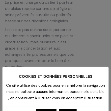
La prise en charge du patient porteur
de plaies repose sur une stratégie de
soins préventifs, curatifs ou palliatifs,
basée sur des décisions collégiales.
Il n’existe pas qu’une seule personne
qui détient le savoir unique en plaie et
cicatrisation ; mais plusieurs, c’est
grâce à la concertation et aux
échanges interprofessionnels que vos
pratiques avancent pour le bien être
du patient.
Les différentes familles de
COOKIES ET DONNÉES PERSONNELLES
pansements (suite),
Ce site utilise des cookies pour en améliorer la navigation
Les techniques de pansements,
mais ne collecte aucune information personnelle sensible
Les inclassables.
, en continuant à l'utiliser vous en acceptez l'utilisation.
Intervenante