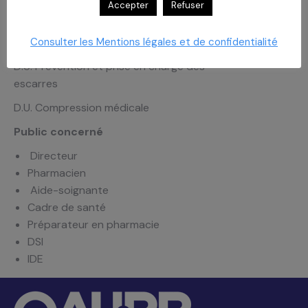
Caroline Vallet
Accepter
Refuser
D.U. Cicatrisations des plaies, brûlures
et nécroses
Consulter les Mentions légales et de confidentialité
D.U. Prévention et prise en charge des
escarres
D.U. Compression médicale
Public concerné
Directeur
Pharmacien
Aide-soignante
Cadre de santé
Préparateur en pharmacie
DSI
IDE