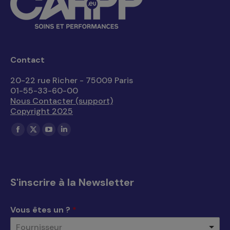
Contact
20-22 rue Richer - 75009 Paris
01-55-33-60-00
Nous Contacter (support)
Copyright 2025
Trouvez nous sur :
La
La
La
La
page
page
page
page
Facebook
X
YouTube
LinkedIn
s'ouvre
s'ouvre
s'ouvre
s'ouvre
S'inscrire à la Newsletter
dans
dans
dans
dans
une
une
une
une
Vous êtes un ?
*
nouvelle
nouvelle
nouvelle
nouvelle
Fournisseur
fenêtre
fenêtre
fenêtre
fenêtre