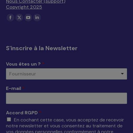
Nous Contacter (support)
Copyright 2025
Trouvez nous sur :
La
La
La
La
page
page
page
page
Facebook
X
YouTube
LinkedIn
s'ouvre
s'ouvre
s'ouvre
s'ouvre
S'inscrire à la Newsletter
dans
dans
dans
dans
une
une
une
une
Vous êtes un ?
*
nouvelle
nouvelle
nouvelle
nouvelle
Fournisseur
fenêtre
fenêtre
fenêtre
fenêtre
E-mail
*
Accord RGPD
*
En cochant cette case, vous acceptez de recevoir
notre newsletter et vous consentez au traitement de
vos données personnelles conformément à notre