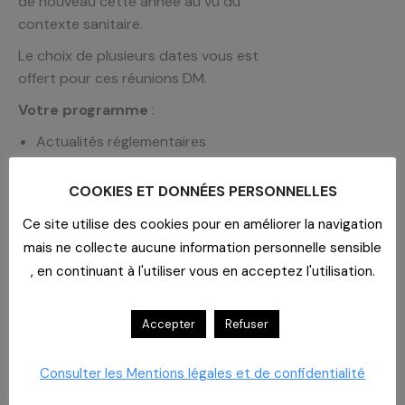
de nouveau cette année au vu du
contexte sanitaire.
Le choix de plusieurs dates vous est
offert pour ces réunions DM.
Votre programme
:
Actualités réglementaires
Point marchés d’engagement en
cours et perspectives
COOKIES ET DONNÉES PERSONNELLES
Point marchés 2022 – 2024
Ce site utilise des cookies pour en améliorer la navigation
Tendances des marchés
mais ne collecte aucune information personnelle sensible
Nouveaux laboratoires
, en continuant à l'utiliser vous en acceptez l'utilisation.
Nouveautés produits et
opportunités
Accepter
Refuser
Intervenants
Équipe DM CAHPP
Consulter les Mentions légales et de confidentialité
Laurence Barsottini