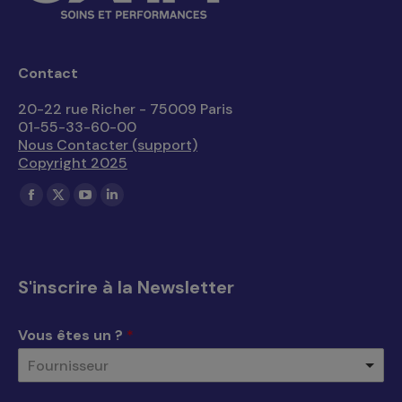
Contact
20-22 rue Richer - 75009 Paris
01-55-33-60-00
Nous Contacter (support)
Copyright 2025
Trouvez nous sur :
La
La
La
La
page
page
page
page
Facebook
X
YouTube
LinkedIn
s'ouvre
s'ouvre
s'ouvre
s'ouvre
S'inscrire à la Newsletter
dans
dans
dans
dans
une
une
une
une
Vous êtes un ?
*
nouvelle
nouvelle
nouvelle
nouvelle
Fournisseur
fenêtre
fenêtre
fenêtre
fenêtre