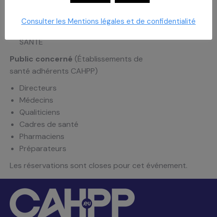
Intervenante
Consulter les Mentions légales et de confidentialité
Christine Passerat, EFFICIENCE
SANTÉ
Public concerné
(Établissements de
santé adhérents CAHPP)
Directeurs
Médecins
Qualiticiens
Cadres de santé
Pharmaciens
Préparateurs
Les réservations sont closes pour cet événement.