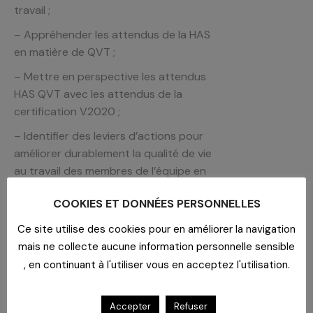
travail ;
– Appréhender les attendus de la HAS
en matière de QVT ;
– Mettre en perspective les attendus
HAS QVT avec les attendus de la
certification V2020 ;
– Identifier des leviers d’actions pour
améliorer durablement la qualité de vie
au travail des membres de l’équipe en
lien avec la démarche qualité ;
COOKIES ET DONNÉES PERSONNELLES
– Construire une politique/ un
Ce site utilise des cookies pour en améliorer la navigation
argumentaire pertinent et efficace :
mais ne collecte aucune information personnelle sensible
Pour les professionnels en appui à
, en continuant à l'utiliser vous en acceptez l'utilisation.
l’attractivité et la fidélisation ;
Pour répondre aux experts visiteurs
lors de la visite de certification
Accepter
Refuser