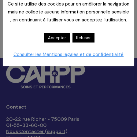
changement.
Ce site utilise des cookies pour en améliorer la navigation
Les offres nona : outil Master’Chef +
mais ne collecte aucune information personnelle sensible
proposition d’aide à la
, en continuant à l'utiliser vous en acceptez l'utilisation.
télédéclaration
Accepter
Refuser
Les réservations sont closes pour cet événement.
Consulter les Mentions légales et de confidentialité
Contact
20-22 rue Richer - 75009 Paris
01-55-33-60-00
Nous Contacter (support)