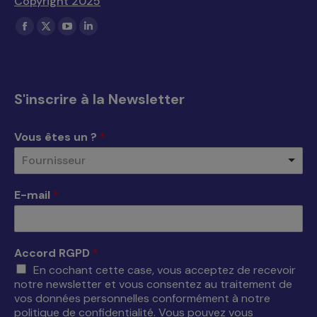
Copyright 2025
Trouvez nous sur :
La
La
La
La
page
page
page
page
Facebook
X
YouTube
LinkedIn
s'ouvre
s'ouvre
s'ouvre
s'ouvre
S'inscrire à la Newsletter
dans
dans
dans
dans
une
une
une
une
Vous êtes un ?
*
nouvelle
nouvelle
nouvelle
nouvelle
Fournisseur
fenêtre
fenêtre
fenêtre
fenêtre
E-mail
*
Accord RGPD
*
En cochant cette case, vous acceptez de recevoir
notre newsletter et vous consentez au traitement de
vos données personnelles conformément à notre
politique de confidentialité. Vous pouvez vous