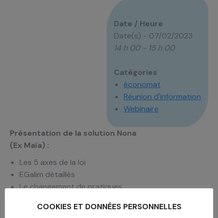
Date / Heure
Date(s) - 07/02/2023
14 h 00 - 15 h 00
Catégories
économat
Réunion d'information
Webinaire
Présentation de la solution Nona
(Ex Maïa) :
Les 5 axes de la loi
EGalim détaillés
Le changement de pratiques
nécessaires et
COOKIES ET DONNÉES PERSONNELLES
comment nona accompagne sur ce