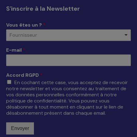
s'ouvre
s'ouvre
s'ouvre
s'ouvre
S'inscrire à la Newsletter
dans
dans
dans
dans
une
une
une
une
Vous êtes un ?
*
nouvelle
nouvelle
nouvelle
nouvelle
Fournisseur
fenêtre
fenêtre
fenêtre
fenêtre
E-mail
*
Accord RGPD
*
En cochant cette case, vous acceptez de recevoir
notre newsletter et vous consentez au traitement de
vos données personnelles conformément à notre
politique de confidentialité. Vous pouvez vous
désabonner à tout moment en cliquant sur le lien de
désabonnement présent dans chaque email.
Envoyer