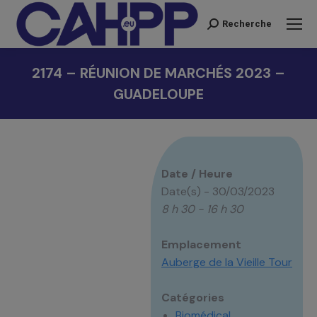
Recherche
Recherche
:
2174 – RÉUNION DE MARCHÉS 2023 –
GUADELOUPE
Vous êtes ici :
Date / Heure
Date(s) - 30/03/2023
8 h 30 - 16 h 30
Emplacement
Auberge de la Vieille Tour
Catégories
Biomédical