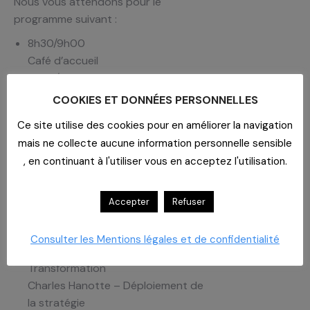
Nous vous attendons pour le
programme suivant :
8h30/9h00
Café d’accueil
9h00/12h30
Réunion de travail
COOKIES ET DONNÉES PERSONNELLES
.Actualités Médicaments et DM à
Ce site utilise des cookies pour en améliorer la navigation
mi-période de marché (2022 –
mais ne collecte aucune information personnelle sensible
2024)
, en continuant à l'utiliser vous en acceptez l'utilisation.
Marché Hygiène 2023 – 2026
Echanges
12h30/14h00
Accepter
Refuser
Déjeuner offert
14h00/16h30
Consulter les Mentions légales et de confidentialité
Tania Letsis – Innovation &
Transformation
Charles Hanotte – Déploiement de
la stratégie