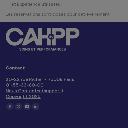
et Expérience utilisateur
Les réservations sont closes pour cet événement.
Contact
20-22 rue Richer - 75009 Paris
01-55-33-60-00
Nous Contacter (support)
Copyright 2025
Trouvez nous sur :
La
La
La
La
page
page
page
page
Facebook
X
YouTube
LinkedIn