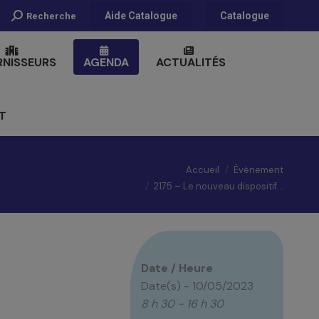
Recherche
Aide Catalogue
Catalogue
Recherche
:
RNISSEURS
AGENDA
ACTUALITÉS
T
Vous êtes ici :
Accueil
Évènement
2175 – Le nouveau dispositif…
Date / Heure
Date(s) - 10/05/2023
8 h 30 - 16 h 30