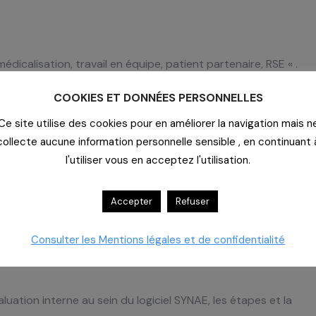
médicalisation, travail en équipe, patient partenaire, RSE « .
COOKIES ET DONNÉES PERSONNELLES
Ce site utilise des cookies pour en améliorer la navigation mais n
collecte aucune information personnelle sensible , en continuant 
l'utiliser vous en acceptez l'utilisation.
i, quand, comment ?
Accepter
Refuser
éférentiel d’évaluation HAS, zoom sur les 18 critères impérat
Consulter les Mentions légales et de confidentialité
uation interne au sein du logiciel SYNAE, les étapes et la