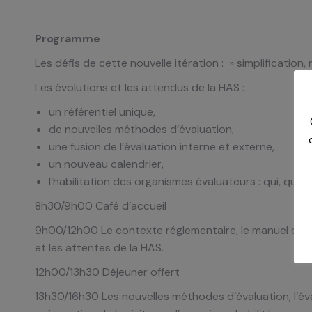
Programme
Les défis de cette nouvelle itération : » simplification, 
Les évolutions et les attendus de la HAS :
un référentiel unique,
de nouvelles méthodes d’évaluation,
une fusion de l’évaluation interne et externe,
un nouveau calendrier,
l’habilitation des organismes évaluateurs : qui, quo
8h30/9h00 Café d’accueil
9h00/12h00 Le contexte réglementaire, le manuel et le r
et les attentes de la HAS.
12h00/13h30 Déjeuner offert
13h30/16h30 Les nouvelles méthodes d’évaluation, l’éval