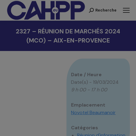
Recherche
Recherche
:
2327 – RÉUNION DE MARCHÉS 2024
(MCO) – AIX-EN-PROVENCE
Vous êtes ici :
Date / Heure
Date(s) - 19/03/2024
9 h 00 - 17 h 00
Emplacement
Novotel Beaumanoir
Catégories
Réunion d'information