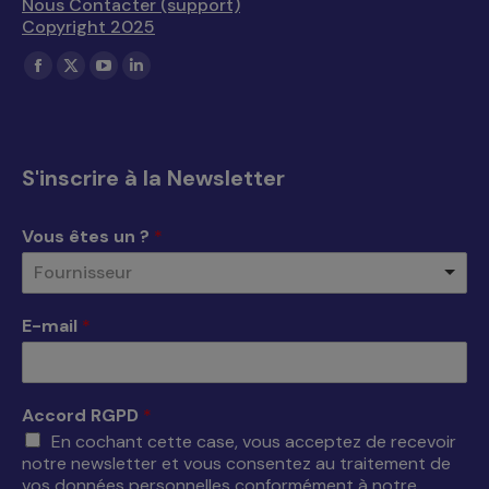
Nous Contacter (support)
Copyright 2025
Trouvez nous sur :
La
La
La
La
page
page
page
page
Facebook
X
YouTube
LinkedIn
s'ouvre
s'ouvre
s'ouvre
s'ouvre
S'inscrire à la Newsletter
dans
dans
dans
dans
une
une
une
une
Vous êtes un ?
*
nouvelle
nouvelle
nouvelle
nouvelle
Fournisseur
fenêtre
fenêtre
fenêtre
fenêtre
E-mail
*
Accord RGPD
*
En cochant cette case, vous acceptez de recevoir
notre newsletter et vous consentez au traitement de
vos données personnelles conformément à notre