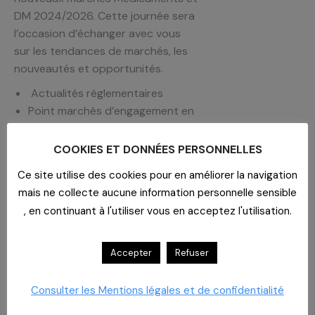
DM 2024/2026. Cette journée sera
l’occasion d’échanger avec vous
sur les tendances de marchés, les
nouveautés et opportunités.
Actualités réglementaires
Point marchés d’engagement en
cours et perspectives
Point marchés
COOKIES ET DONNÉES PERSONNELLES
Tendances des marchés
Ce site utilise des cookies pour en améliorer la navigation
Nouveaux laboratoires
mais ne collecte aucune information personnelle sensible
Nouveautés produits et
, en continuant à l'utiliser vous en acceptez l'utilisation.
opportunités
Intervenants (
Équipe CAHPP)
Accepter
Refuser
Thomas Santacreu
Laurent Mairot
Consulter les Mentions légales et de confidentialité
Anne Desaint