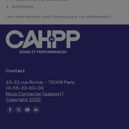
Acheteurs
Les réservations sont closes pour cet événement.
Contact
20-22 rue Richer - 75009 Paris
01-55-33-60-00
Nous Contacter (support)
Copyright 2025
Trouvez nous sur :
La
La
La
La
page
page
page
page
Facebook
X
YouTube
LinkedIn