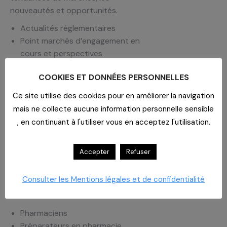
nouveautés et opportunités.
Actualités réglementaires
Point marchés d’engagement en
cours et perspectives
Point marchés
COOKIES ET DONNÉES PERSONNELLES
Tendances des marchés
Nouveaux laboratoires
Ce site utilise des cookies pour en améliorer la navigation
Nouveautés produits et
mais ne collecte aucune information personnelle sensible
opportunités
, en continuant à l'utiliser vous en acceptez l'utilisation.
Intervenants CAHPP
Anne Desaint
Accepter
Refuser
Corentin Godet
Marion Strazzulla
Consulter les Mentions légales et de confidentialité
Public concerné
Pharmaciens
Préparateurs en pharmacie