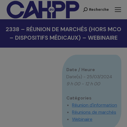
Recherche
Recherche
:
2338 – RÉUNION DE MARCHÉS (HORS MCO
– DISPOSITIFS MÉDICAUX) – WEBINAIRE
Vous êtes ici :
Date / Heure
Date(s) - 25/03/2024
9 h 00 - 12 h 00
Catégories
Réunion d'information
Réunions de marchés
Webinaire