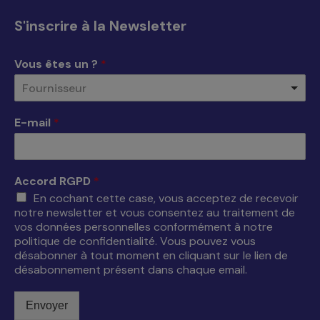
s'ouvre
s'ouvre
s'ouvre
s'ouvre
S'inscrire à la Newsletter
dans
dans
dans
dans
une
une
une
une
Vous êtes un ?
*
nouvelle
nouvelle
nouvelle
nouvelle
Fournisseur
fenêtre
fenêtre
fenêtre
fenêtre
E-mail
*
Accord RGPD
*
En cochant cette case, vous acceptez de recevoir
notre newsletter et vous consentez au traitement de
vos données personnelles conformément à notre
politique de confidentialité. Vous pouvez vous
désabonner à tout moment en cliquant sur le lien de
désabonnement présent dans chaque email.
Envoyer