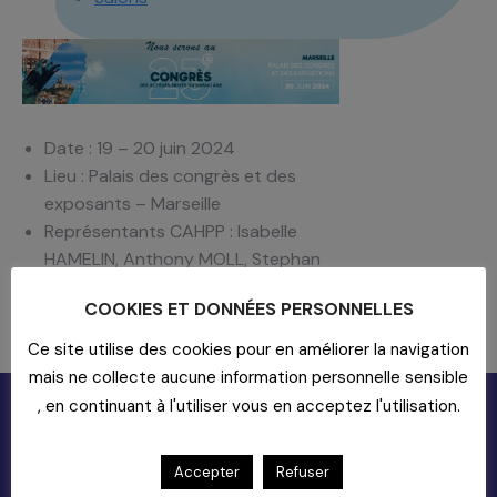
Date : 19 – 20 juin 2024
Lieu : Palais des congrès et des
exposants – Marseille
Représentants CAHPP : Isabelle
HAMELIN, Anthony MOLL, Stephan
KATOUI, Grégoire LETSIS et
COOKIES ET DONNÉES PERSONNELLES
Christophe SADOINE
N° de stand : E07
Ce site utilise des cookies pour en améliorer la navigation
mais ne collecte aucune information personnelle sensible
, en continuant à l'utiliser vous en acceptez l'utilisation.
Accepter
Refuser