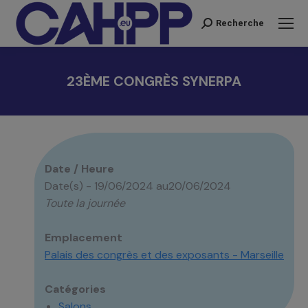
Recherche
Recherche
:
23ÈME CONGRÈS SYNERPA
Vous êtes ici :
Date / Heure
Date(s) - 19/06/2024 au20/06/2024
Toute la journée
Emplacement
Palais des congrès et des exposants - Marseille
Catégories
Salons