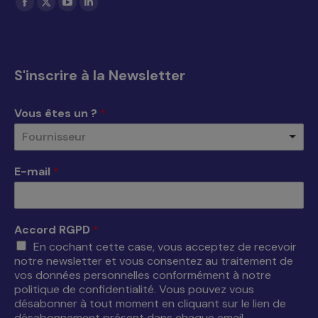
La
La
La
La
page
page
page
page
Facebook
X
YouTube
LinkedIn
s'ouvre
s'ouvre
s'ouvre
s'ouvre
S'inscrire à la Newsletter
dans
dans
dans
dans
une
une
une
une
Vous êtes un ?
*
nouvelle
nouvelle
nouvelle
nouvelle
Fournisseur
fenêtre
fenêtre
fenêtre
fenêtre
E-mail
*
Accord RGPD
*
En cochant cette case, vous acceptez de recevoir
notre newsletter et vous consentez au traitement de
vos données personnelles conformément à notre
politique de confidentialité. Vous pouvez vous
désabonner à tout moment en cliquant sur le lien de
désabonnement présent dans chaque email.