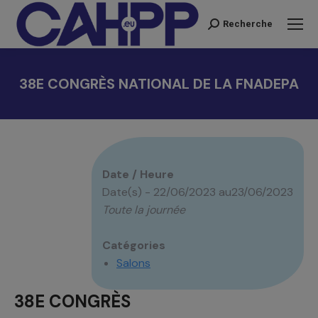
Recherche
Recherche
:
38E CONGRÈS NATIONAL DE LA FNADEPA
Vous êtes ici :
Date / Heure
Date(s) - 22/06/2023 au23/06/2023
Toute la journée
Catégories
Salons
38E CONGRÈS