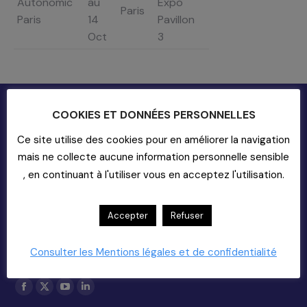
Autonomic
au
Expo
Paris
Paris
14
Pavillon
Oct
3
COOKIES ET DONNÉES PERSONNELLES
Ce site utilise des cookies pour en améliorer la navigation
mais ne collecte aucune information personnelle sensible
, en continuant à l'utiliser vous en acceptez l'utilisation.
Contact
Accepter
Refuser
20-22 rue Richer - 75009 Paris
01-55-33-60-00
Nous Contacter (support)
Consulter les Mentions légales et de confidentialité
Copyright 2025
Trouvez nous sur :
La
La
La
La