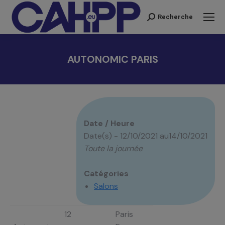
Recherche
Recherche
:
AUTONOMIC PARIS
Vous êtes ici :
Date / Heure
Date(s) - 12/10/2021 au14/10/2021
Toute la journée
Catégories
Salons
12
Paris