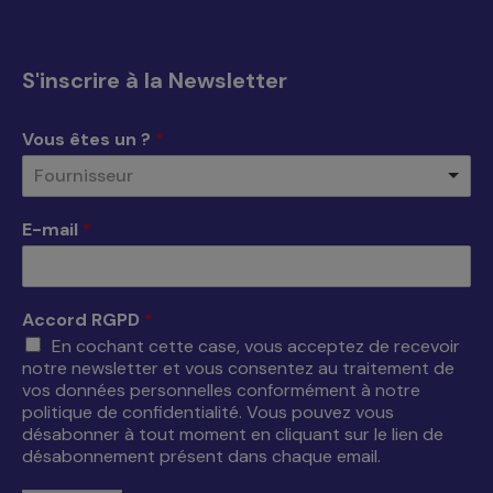
page
page
page
page
Facebook
X
YouTube
LinkedIn
s'ouvre
s'ouvre
s'ouvre
s'ouvre
S'inscrire à la Newsletter
dans
dans
dans
dans
une
une
une
une
Vous êtes un ?
*
nouvelle
nouvelle
nouvelle
nouvelle
Fournisseur
fenêtre
fenêtre
fenêtre
fenêtre
E-mail
*
Accord RGPD
*
En cochant cette case, vous acceptez de recevoir
notre newsletter et vous consentez au traitement de
vos données personnelles conformément à notre
politique de confidentialité. Vous pouvez vous
désabonner à tout moment en cliquant sur le lien de
désabonnement présent dans chaque email.