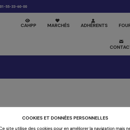
01-55-33-60-00
CAHPP
MARCHÉS
ADHÉRENTS
FOU
CONTAC
Contact
COOKIES ET DONNÉES PERSONNELLES
20-22 rue Richer - 75009 Paris
Ce site utilise des cookies pour en améliorer la navigation mais n