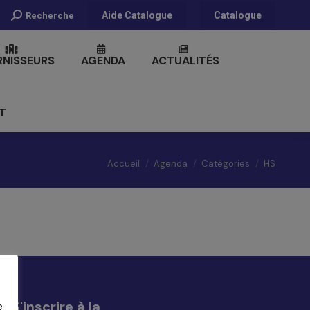
Recherche
Aide Catalogue
Catalogue
Recherche
:
RNISSEURS
AGENDA
ACTUALITÉS
T
Vous êtes ici :
Accueil
Agenda
Catégories
HS
S'inscrire à la
e