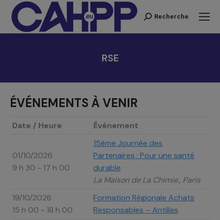
Recherche
Recherche
:
RSE
Vous êtes ici :
ÉVÉNEMENTS À VENIR
Date / Heure
Événement
15ème Journée des
01/10/2026
Partenaires : Pour une santé
9 h 30 - 17 h 00
durable
La Maison de La Chimie., Paris
19/10/2026
Formation Régionale Achats
15 h 00 - 18 h 00
Responsables – Antilles