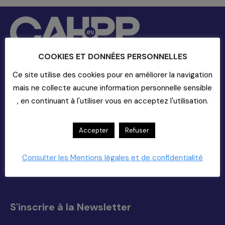
COOKIES ET DONNÉES PERSONNELLES
Ce site utilise des cookies pour en améliorer la navigation
Contact
mais ne collecte aucune information personnelle sensible
, en continuant à l'utiliser vous en acceptez l'utilisation.
20-22 rue Richer - 75009 Paris
01-55-33-60-00
Nous Contacter (support)
Accepter
Refuser
Copyright 2025
Trouvez nous sur :
Consulter les Mentions légales et de confidentialité
La
La
La
La
page
page
page
page
Facebook
X
YouTube
LinkedIn
s'ouvre
s'ouvre
s'ouvre
s'ouvre
S'inscrire à la Newsletter
dans
dans
dans
dans