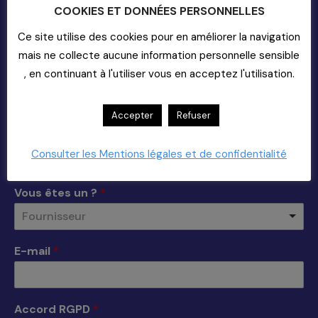
COOKIES ET DONNÉES PERSONNELLES
20-22 rue Richer - 75009 Paris
01-55-33-60-00
Ce site utilise des cookies pour en améliorer la navigation
Nous Contacter (support)
mais ne collecte aucune information personnelle sensible
Copyright 2025
, en continuant à l'utiliser vous en acceptez l'utilisation.
Trouvez nous sur :
La
La
La
La
page
page
page
page
Accepter
Refuser
Facebook
X
YouTube
LinkedIn
s'ouvre
s'ouvre
s'ouvre
s'ouvre
S'inscrire à la Newsletter
Consulter les Mentions légales et de confidentialité
dans
dans
dans
dans
une
une
une
une
Vous êtes un ?
*
nouvelle
nouvelle
nouvelle
nouvelle
Fournisseur
fenêtre
fenêtre
fenêtre
fenêtre
E-mail
*
Accord RGPD
*