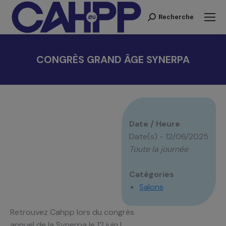
Recherche
Recherche
:
CONGRÈS GRAND ÂGE SYNERPA
Vous êtes ici :
Date / Heure
Date(s) - 12/06/2025
Toute la journée
Catégories
Salons
Retrouvez Cahpp lors du congrès
annuel de la Synerpa le 12 juin !