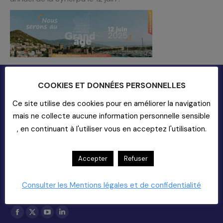
COOKIES ET DONNÉES PERSONNELLES
Ce site utilise des cookies pour en améliorer la navigation
mais ne collecte aucune information personnelle sensible
, en continuant à l'utiliser vous en acceptez l'utilisation.
Contact
Accepter
Refuser
20-22 rue Richer - 75009 Paris
01-55-33-60-00
Nous Contacter (support)
Consulter les Mentions légales et de confidentialité
Copyright 2025
Trouvez nous sur :
La
La
La
La