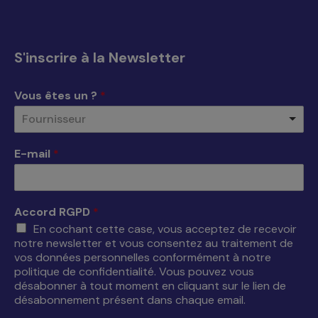
page
page
page
page
Facebook
X
YouTube
LinkedIn
s'ouvre
s'ouvre
s'ouvre
s'ouvre
S'inscrire à la Newsletter
dans
dans
dans
dans
une
une
une
une
Vous êtes un ?
*
nouvelle
nouvelle
nouvelle
nouvelle
Fournisseur
fenêtre
fenêtre
fenêtre
fenêtre
E-mail
*
Accord RGPD
*
En cochant cette case, vous acceptez de recevoir
notre newsletter et vous consentez au traitement de
vos données personnelles conformément à notre
politique de confidentialité. Vous pouvez vous
désabonner à tout moment en cliquant sur le lien de
désabonnement présent dans chaque email.