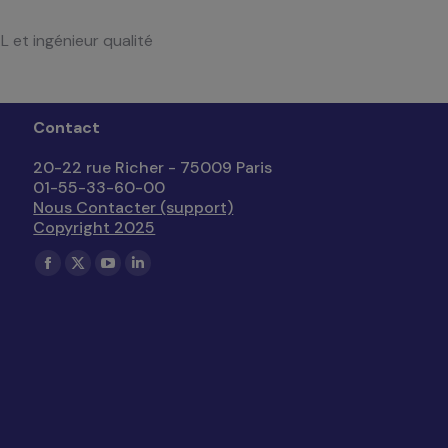
 et ingénieur qualité
Contact
20-22 rue Richer - 75009 Paris
01-55-33-60-00
Nous Contacter (support)
Copyright 2025
Trouvez nous sur :
La
La
La
La
page
page
page
page
Facebook
X
YouTube
LinkedIn
s'ouvre
s'ouvre
s'ouvre
s'ouvre
dans
dans
dans
dans
une
une
une
une
nouvelle
nouvelle
nouvelle
nouvelle