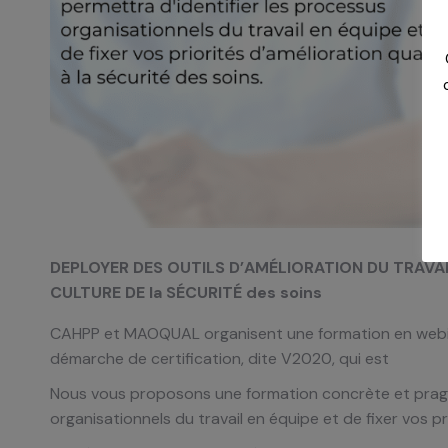
DEPLOYER DES OUTILS D’AMÉLIORATION DU TRAVAI
CULTURE DE la SÉCURITÉ des soins
CAHPP et MAOQUAL organisent une formation en webinai
démarche de certification, dite V2020, qui est
Nous vous proposons une formation concrète et pragma
organisationnels du travail en équipe et de fixer vos pr