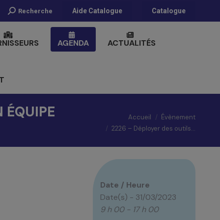
Recherche
Aide Catalogue
Catalogue
Recherche
:
RNISSEURS
AGENDA
ACTUALITÉS
T
N ÉQUIPE
Vous êtes ici :
Accueil
Évènement
2226 – Déployer des outils…
Date / Heure
Date(s) - 31/03/2023
9 h 00 - 17 h 00