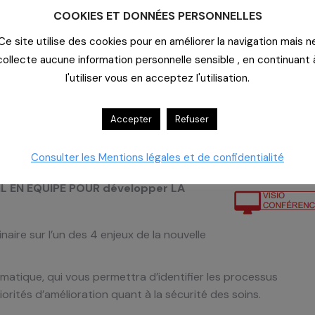
COOKIES ET DONNÉES PERSONNELLES
Ce site utilise des cookies pour en améliorer la navigation mais n
collecte aucune information personnelle sensible , en continuant 
l'utiliser vous en acceptez l'utilisation.
Accepter
Refuser
Consulter les Mentions légales et de confidentialité
L EN ÉQUIPE POUR développer LA
re sur l’un des 4 enjeux de la nouvelle
tique, qui vous permettra d’identifier les processus
iorités d’amélioration quant à la sécurité des soins.