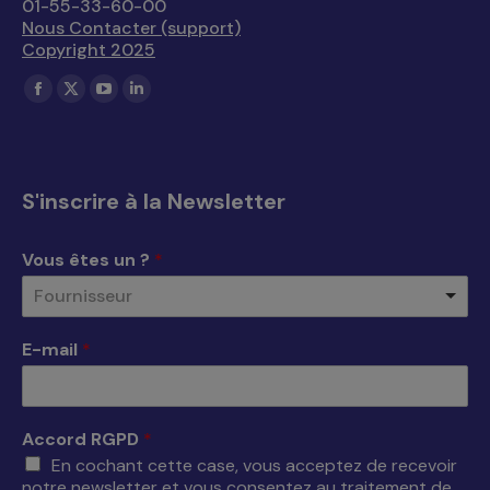
01-55-33-60-00
Nous Contacter (support)
Copyright 2025
Trouvez nous sur :
La
La
La
La
page
page
page
page
Facebook
X
YouTube
LinkedIn
s'ouvre
s'ouvre
s'ouvre
s'ouvre
S'inscrire à la Newsletter
dans
dans
dans
dans
une
une
une
une
Vous êtes un ?
*
nouvelle
nouvelle
nouvelle
nouvelle
Fournisseur
fenêtre
fenêtre
fenêtre
fenêtre
E-mail
*
Accord RGPD
*
En cochant cette case, vous acceptez de recevoir
notre newsletter et vous consentez au traitement de