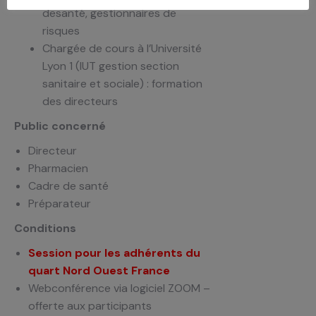
desanté, gestionnaires de
risques
Chargée de cours à l’Université
Lyon 1 (IUT gestion section
sanitaire et sociale) : formation
des directeurs
Public concerné
Directeur
Pharmacien
Cadre de santé
Préparateur
Conditions
Session pour les adhérents du
quart Nord Ouest France
Webconférence via logiciel ZOOM –
offerte aux participants