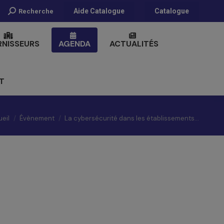
Recherche
Aide Catalogue
Catalogue
Recherche
:
RNISSEURS
AGENDA
ACTUALITÉS
T
 êtes ici :
eil
Évènement
La cybersécurité dans les établissements…