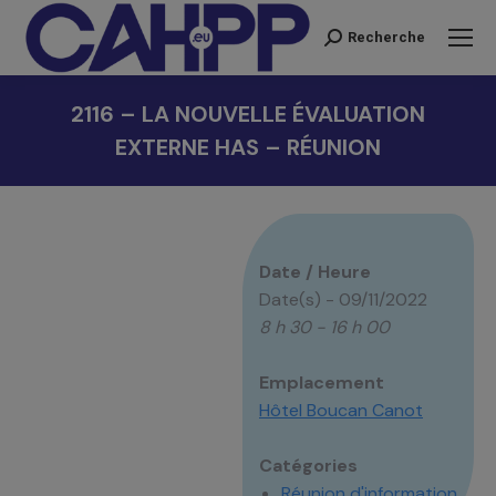
Recherche
Recherche
:
2116 – LA NOUVELLE ÉVALUATION
EXTERNE HAS – RÉUNION
Vous êtes ici :
Date / Heure
Date(s) - 09/11/2022
8 h 30 - 16 h 00
Emplacement
Hôtel Boucan Canot
Catégories
Réunion d'information