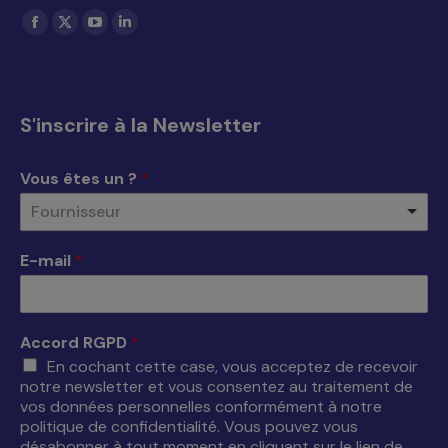
Trouvez nous sur :
La
La
La
La
page
page
page
page
Facebook
X
YouTube
LinkedIn
s'ouvre
s'ouvre
s'ouvre
s'ouvre
S'inscrire à la Newsletter
dans
dans
dans
dans
une
une
une
une
Vous êtes un ?
*
nouvelle
nouvelle
nouvelle
nouvelle
Fournisseur
fenêtre
fenêtre
fenêtre
fenêtre
E-mail
*
Accord RGPD
*
En cochant cette case, vous acceptez de recevoir
notre newsletter et vous consentez au traitement de
vos données personnelles conformément à notre
politique de confidentialité. Vous pouvez vous
désabonner à tout moment en cliquant sur le lien de