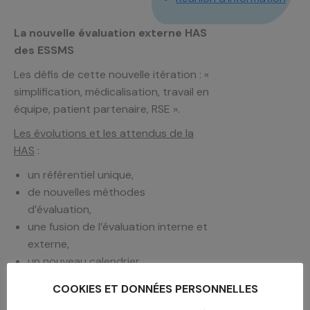
La nouvelle évaluation externe HAS
des ESSMS
Les défis de cette nouvelle itération : «
simplification, médica­lisation, travail en
équipe, patient partenaire, RSE ».
Les évolutions et les attendus de la
HAS
:
un référentiel unique,
de nouvelles méthodes
d’évaluation,
une fusion de l’évaluation interne et
externe,
un nouveau calendrier,
l’habilitation des organismes
COOKIES ET DONNÉES PERSONNELLES
évaluateurs : qui, quoi, quand,