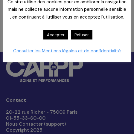
comment ?
Ce site utilise des cookies pour en améliorer la navigation
mais ne collecte aucune information personnelle sensible
Nous aurons le plaisir de vous inviter à
, en continuant à l'utiliser vous en acceptez l'utilisation.
partager le déjeuner.
Télécharger votre programme, ici
Accepter
Refuser
Les réservations sont closes pour cet événement.
Consulter les Mentions légales et de confidentialité
Contact
20-22 rue Richer - 75009 Paris
01-55-33-60-00
Nous Contacter (support)
Copyright 2025