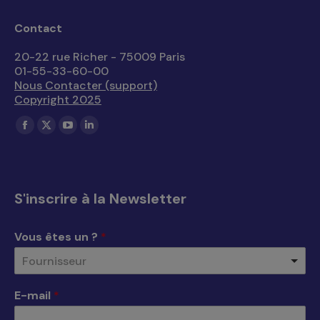
Contact
20-22 rue Richer - 75009 Paris
01-55-33-60-00
Nous Contacter (support)
Copyright 2025
Trouvez nous sur :
La
La
La
La
page
page
page
page
Facebook
X
YouTube
LinkedIn
s'ouvre
s'ouvre
s'ouvre
s'ouvre
S'inscrire à la Newsletter
dans
dans
dans
dans
une
une
une
une
Vous êtes un ?
*
nouvelle
nouvelle
nouvelle
nouvelle
Fournisseur
fenêtre
fenêtre
fenêtre
fenêtre
E-mail
*