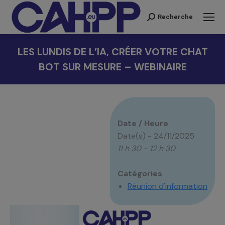
Recherche
Recherche
:
LES LUNDIS DE L’IA, CRÉER VOTRE CHAT
BOT SUR MESURE – WEBINAIRE
Vous êtes ici :
Date / Heure
Date(s) - 24/11/2025
11 h 30 - 12 h 30
Catégories
Réunion d'information