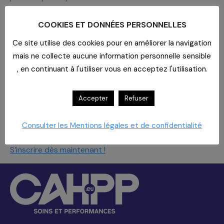
Outil : ChatGPT et Copilot ou ChatGPT
COOKIES ET DONNÉES PERSONNELLES
Pro et Copilot Studio
Ce site utilise des cookies pour en améliorer la navigation
Date
mais ne collecte aucune information personnelle sensible
Lundi 24 novembre
, en continuant à l'utiliser vous en acceptez l'utilisation.
11h30 à 12h30
Intervenant
Accepter
Refuser
Bastien MASSE,
DG de Class’Code
Consulter les Mentions légales et de confidentialité
Inscription
S’inscrire dès maintenant !