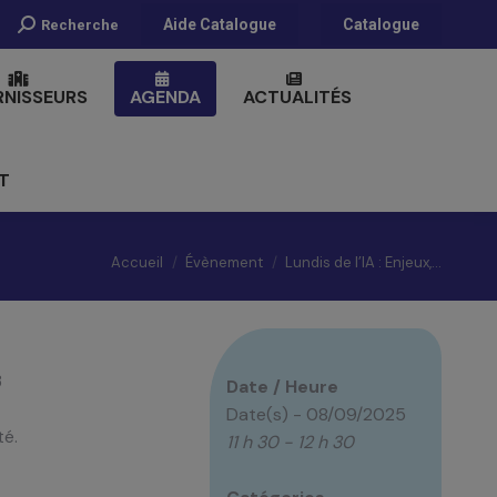
Recherche
Aide Catalogue
Catalogue
Recherche
:
RNISSEURS
AGENDA
ACTUALITÉS
T
Vous êtes ici :
Accueil
Évènement
Lundis de l’IA : Enjeux,…
3
Date / Heure
Date(s) - 08/09/2025
té.
11 h 30 - 12 h 30