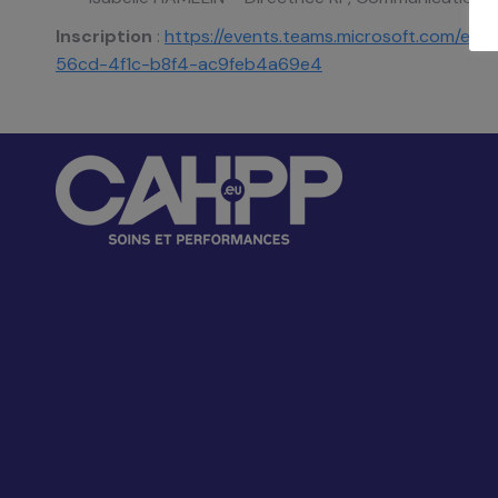
Inscription
:
https://events.teams.microsoft.com/
56cd-4f1c-b8f4-ac9feb4a69e4