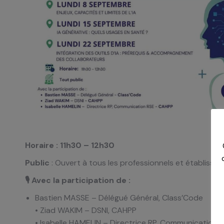
Horaire : 11h30 – 12h30
Public
: Ouvert à tous les professionnels et établiss
🎙 Avec la participation de :
Bastien MASSE – Délégué Général, Class’Code
• Ziad WAKIM – DSNI, CAHPP
• Isabelle HAMELIN – Directrice RP, Communication 