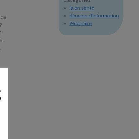
Catégories
Ia en santé
Réunion d'information
 de
Webinaire
?
 ?
ls
,
e
à