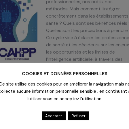
professionnelles, nos outils, nos
méthodes. Mais comment l’intégrer
concrètement dans les établissements
santé ? Quels sont ses bénéfices réels 
Quelles sont les précautions à prendre
Ce cycle vise à éclairer les professionne
de santé et les décideurs sur les enjeux
les opportunités et les limites de
l’intelligence artificielle, à travers des
échanges concrets, des cas d’usage et
COOKIES ET DONNÉES PERSONNELLES
des retours de terrain.
Ce site utilise des cookies pour en améliorer la navigation mais n
collecte aucune information personnelle sensible , en continuant 
ements de santé
l'utiliser vous en acceptez l'utilisation.
Accepter
Refuser
et RSE, CAHPP