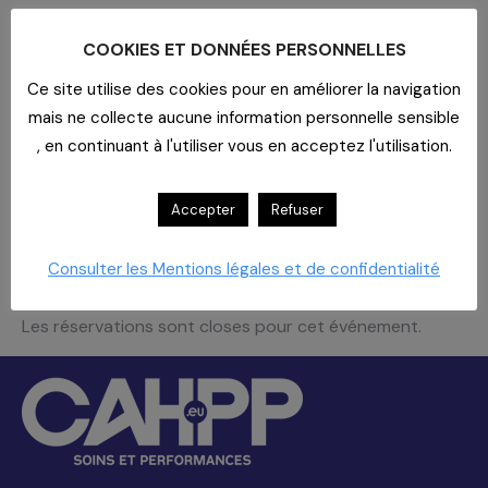
Nouveautés produits et opportunités
COOKIES ET DONNÉES PERSONNELLES
Intervenants
Ce site utilise des cookies pour en améliorer la navigation
Equipe Pharmacie CAHPP
mais ne collecte aucune information personnelle sensible
Marie Doinel
, en continuant à l'utiliser vous en acceptez l'utilisation.
Anne-Sophie Ferreira
Thomas Santacreu
Accepter
Refuser
Établissements concernés
Etablissements MCO, SMR, HAD, Psy,
Consulter les Mentions légales et de confidentialité
Dialyse et Médico-sociaux avec PUI
Les réservations sont closes pour cet événement.