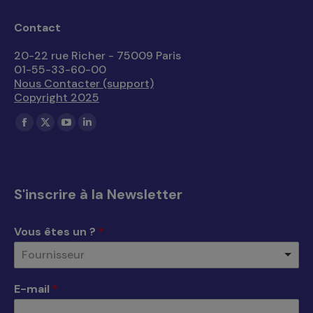
Contact
20-22 rue Richer - 75009 Paris
01-55-33-60-00
Nous Contacter (support)
Copyright 2025
Trouvez nous sur :
La
La
La
La
page
page
page
page
Facebook
X
YouTube
LinkedIn
s'ouvre
s'ouvre
s'ouvre
s'ouvre
S'inscrire à la Newsletter
dans
dans
dans
dans
une
une
une
une
Vous êtes un ?
*
nouvelle
nouvelle
nouvelle
nouvelle
Fournisseur
fenêtre
fenêtre
fenêtre
fenêtre
E-mail
*