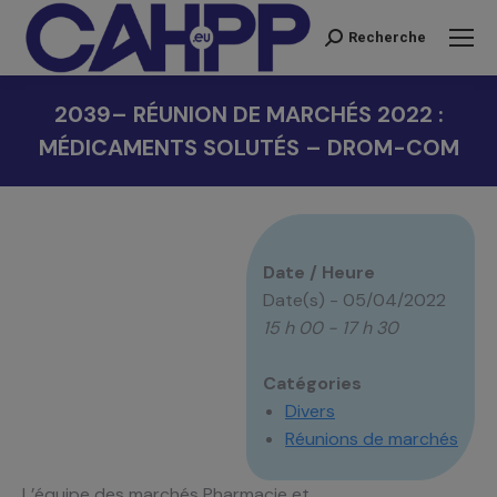
Recherche
Recherche
:
2039– RÉUNION DE MARCHÉS 2022 :
MÉDICAMENTS SOLUTÉS – DROM-COM
Vous êtes ici :
Date / Heure
Date(s) - 05/04/2022
15 h 00 - 17 h 30
Catégories
Divers
Réunions de marchés
L’équipe des marchés Pharmacie et