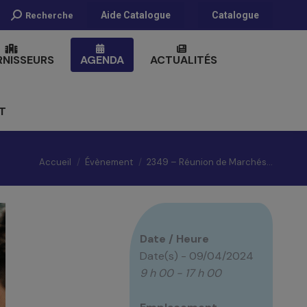
Recherche
Aide Catalogue
Catalogue
Recherche
:
RNISSEURS
AGENDA
ACTUALITÉS
T
Vous êtes ici :
Accueil
Évènement
2349 – Réunion de Marchés…
Date / Heure
Date(s) - 09/04/2024
9 h 00 - 17 h 00