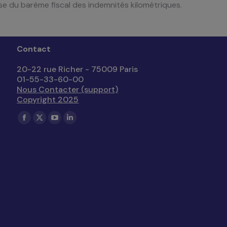
e du barème fiscal des indemnités kilométriques.
Contact
20-22 rue Richer - 75009 Paris
01-55-33-60-00
Nous Contacter (support)
Copyright 2025
Trouvez nous sur :
La
La
La
La
page
page
page
page
Facebook
X
YouTube
LinkedIn
s'ouvre
s'ouvre
s'ouvre
s'ouvre
dans
dans
dans
dans
une
une
une
une
nouvelle
nouvelle
nouvelle
nouvelle
fenêtre
fenêtre
fenêtre
fenêtre