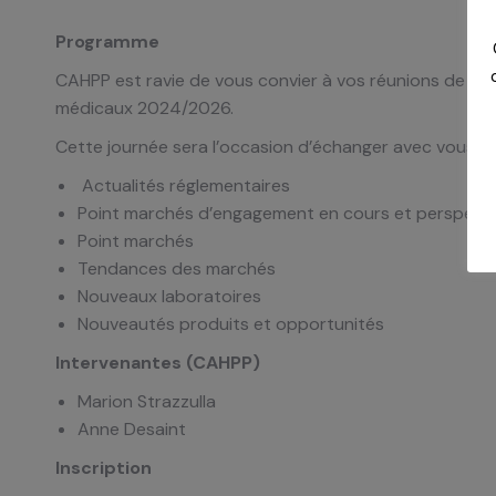
Programme
CAHPP est ravie de vous convier à vos réunions de p
médicaux 2024/2026.
Cette journée sera l’occasion d’échanger avec vous s
Actualités réglementaires
Point marchés d’engagement en cours et perspect
Point marchés
Tendances des marchés
Nouveaux laboratoires
Nouveautés produits et opportunités
Intervenantes (CAHPP)
Marion Strazzulla
Anne Desaint
Inscription