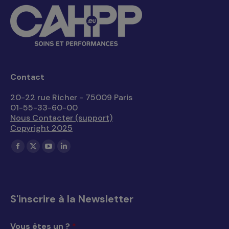
Contact
20-22 rue Richer - 75009 Paris
01-55-33-60-00
Nous Contacter (support)
Copyright 2025
Trouvez nous sur :
La
La
La
La
page
page
page
page
Facebook
X
YouTube
LinkedIn
s'ouvre
s'ouvre
s'ouvre
s'ouvre
S'inscrire à la Newsletter
dans
dans
dans
dans
une
une
une
une
Vous êtes un ?
*