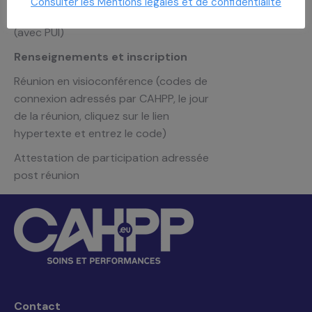
Consulter les Mentions légales et de confidentialité
SSR, PSY, HAD, Dialyse, Médico-social
(avec PUI)
Renseignements et inscription
Réunion en visioconférence (codes de
connexion adressés par CAHPP, le jour
de la réunion, cliquez sur le lien
hypertexte et entrez le code)
Attestation de participation adressée
post réunion
Contact