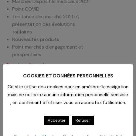
Marchés Dispositifs médicaux 2021
Point COVID
Tendance des marché 2021 et
présentation des évolutions
tarifaires
Nouveautés produits
Point marchés d’engagement et
perspectives
Session réservée aux
établissements plus proche de la
COOKIES ET DONNÉES PERSONNELLES
Réunion
Ce site utilise des cookies pour en améliorer la navigation
Equipe Dispositifs médicaux CAHPP,
mais ne collecte aucune information personnelle sensible
Anne DESAINT, Pharmacien, Laurence
, en continuant à l'utiliser vous en acceptez l'utilisation.
BARSOTTINI, Directrice des soins
Infirmiers et Gestion des risques,
Accepter
Refuser
Jean-Paul DROUHIN, Pharmacien
Etablissements concernés
: