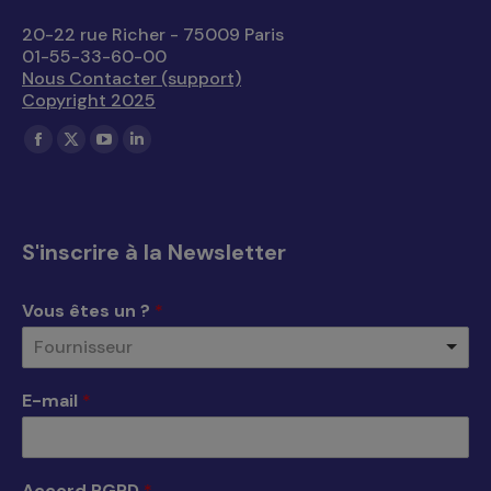
20-22 rue Richer - 75009 Paris
01-55-33-60-00
Nous Contacter (support)
Copyright 2025
Trouvez nous sur :
La
La
La
La
page
page
page
page
Facebook
X
YouTube
LinkedIn
s'ouvre
s'ouvre
s'ouvre
s'ouvre
S'inscrire à la Newsletter
dans
dans
dans
dans
une
une
une
une
Vous êtes un ?
*
nouvelle
nouvelle
nouvelle
nouvelle
Fournisseur
fenêtre
fenêtre
fenêtre
fenêtre
E-mail
*
Accord RGPD
*