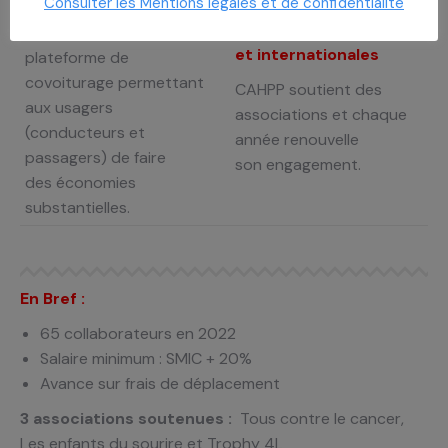
Consulter les Mentions légales et de confidentialité
des associations
En 2023, CAHPP met à
caritatives locales
disposition une
et
internationales
plateforme de
covoiturage
permettant
CAHPP soutient des
aux usagers
associations et chaque
(conducteurs et
année renouvelle
passagers) de faire
son
engagement.
des
économies
substantielles.
En Bref :
65 collaborateurs en 2022
Salaire minimum : SMIC + 20%
Avance sur frais de déplacement
3 associations soutenues :
​
Tous contre le cancer
​,
Les enfants du sourire
​ et
Trophy
4L