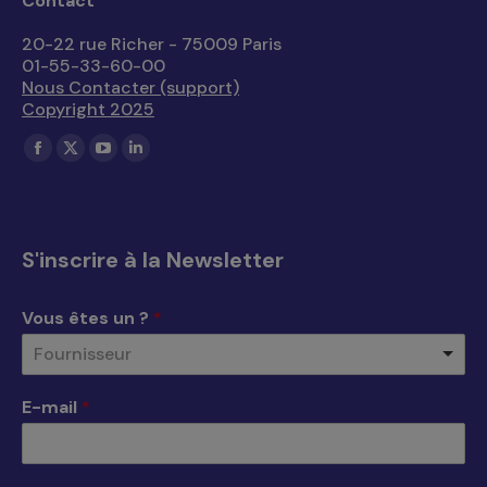
Contact
20-22 rue Richer - 75009 Paris
01-55-33-60-00
Nous Contacter (support)
Copyright 2025
Trouvez nous sur :
La
La
La
La
page
page
page
page
Facebook
X
YouTube
LinkedIn
s'ouvre
s'ouvre
s'ouvre
s'ouvre
S'inscrire à la Newsletter
dans
dans
dans
dans
une
une
une
une
Vous êtes un ?
*
nouvelle
nouvelle
nouvelle
nouvelle
Fournisseur
fenêtre
fenêtre
fenêtre
fenêtre
E-mail
*