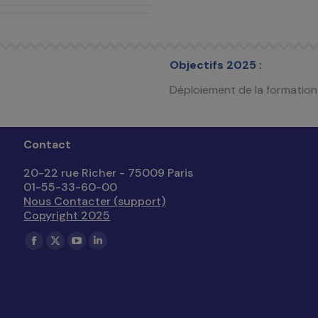
Objectifs 2025 :
Déploiement de la formatio
Contact
20-22 rue Richer - 75009 Paris
01-55-33-60-00
Nous Contacter (support)
Copyright 2025
Trouvez nous sur :
La
La
La
La
page
page
page
page
Facebook
X
YouTube
LinkedIn
s'ouvre
s'ouvre
s'ouvre
s'ouvre