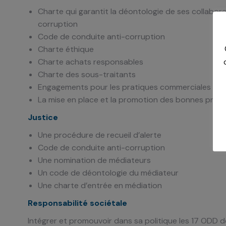
Charte qui garantit la déontologie de ses collabor
corruption
Code de conduite anti-corruption
Charte éthique
Charte achats responsables
Charte des sous-traitants
Engagements pour les pratiques commerciales re
La mise en place et la promotion des bonnes prati
Justice
Une procédure de recueil d’alerte
Code de conduite anti-corruption
Une nomination de médiateurs
Un code de déontologie du médiateur
Une charte d’entrée en médiation
Responsabilité sociétale
Intégrer et promouvoir dans sa politique les 17 ODD d