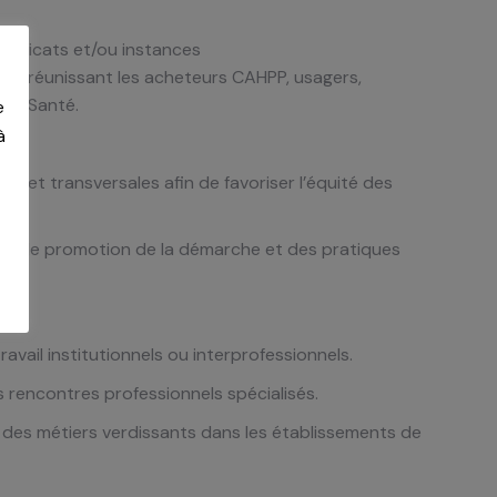
syndicats et/ou instances
, et réunissant les acheteurs CAHPP, usagers,
 de Santé.
e
à
ves et transversales afin de favoriser l’équité
des
he de promotion de la démarche et des
pratiques
ls
avail institutionnels ou interprofessionnels.
s rencontres professionnels spécialisés.
 des métiers verdissants dans les
établissements de