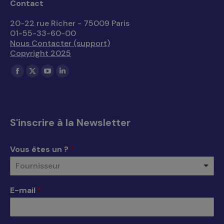
Contact
20-22 rue Richer - 75009 Paris
01-55-33-60-00
Nous Contacter (support)
Copyright 2025
Trouvez nous sur :
La
La
La
La
page
page
page
page
Facebook
X
YouTube
LinkedIn
s'ouvre
s'ouvre
s'ouvre
s'ouvre
S'inscrire à la Newsletter
dans
dans
dans
dans
une
une
une
une
Vous êtes un ?
*
nouvelle
nouvelle
nouvelle
nouvelle
Fournisseur
fenêtre
fenêtre
fenêtre
fenêtre
E-mail
*