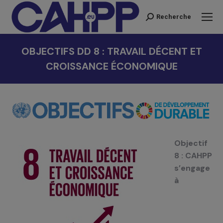
Recherche
Recherche
:
OBJECTIFS DD 8 : TRAVAIL DÉCENT ET
CROISSANCE ÉCONOMIQUE
Vous êtes ici :
Objectif
8 :
CAHPP
s’engage
à