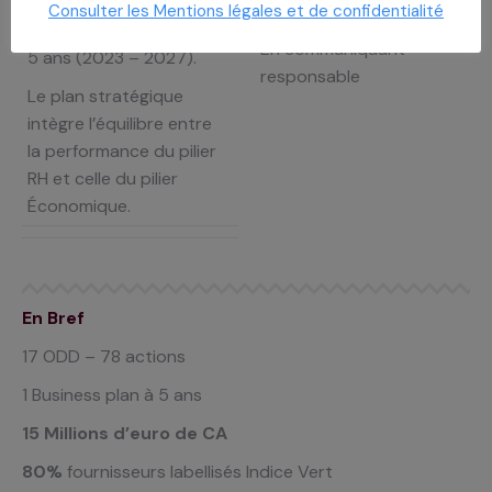
Suivre son bilan financier
prenantes
Consulter les Mentions légales et de confidentialité
avec un Business Plan à
En communiquant
5 ans (2023 – 2027).
responsable
Le plan stratégique
intègre l’équilibre entre
la performance du
pilier
RH et celle du pilier
Économique.
En Bref
17 ODD – 78 actions
1 Business plan à 5 ans
15 Millions d’euro de CA
80%
fournisseurs labellisés Indice
Vert