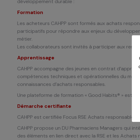
développement durable :
Formation
Les acheteurs CAHPP sont formés aux achats respon
participatifs pour répondre aux enjeux du
développem
métier.
Les collaborateurs sont invités à participer aux rend
Apprentissage
CAHPP accompagne des jeunes en contrat
d’apprenti
compétences techniques et
opérationnelles du métie
connaissances d’achats responsables.
Une plateforme de formation « Good Habits
®
» est p
Démarche certifiante
CAHPP est certifiée Focus RSE Achats responsables 
CAHPP propose un DU Pharmaciens Managers qui int
des éléments en lien direct avec la RSE et les
Achats 