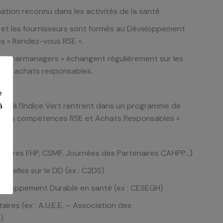
tion reconnu dans les activités de la santé.
et les fournisseurs sont formés au
Développement
s « Rendez-vous RSE ».
 «
Pharmanagers
» échangent régulièrement
sur les
 des achats responsables.
e
du à l’Indice Vert rentrent dans un programme de
à
 des compétences RSE et Achats Responsables »​​
contres FHP, CSMF, Journées des Partenaires CAHPP…)
onnelles sur le DD (ex : C2DS)
éveloppement Durable en santé (ex : CESEGH)
aires (ex : A.U.E.E. – Association des
)