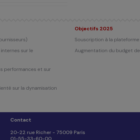
Objectifs 2025
ournisseurs)
Souscription à la plateform
 internes
sur le
Augmentation du budget d
des performances
et sur
ienté sur
la dynamisation
Contact
20-22 rue Richer - 75009 Paris
01-55-33-60-00