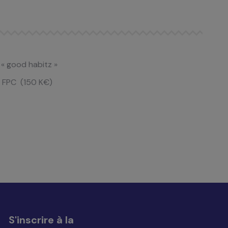
e « good
habitz
»
e FPC
​
(150 K€)
S'inscrire à la