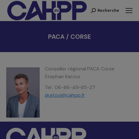
Recherche
Recherche
:
PACA / CORSE
Vous êtes ici :
Conseiller régional PACA Corse
Stephan Katoui
Tel : 06-86-49-85-27
skatoui@cahpp.fr