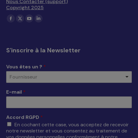
Nous Contacter (support)
Copyright 2025
Trouvez nous sur :
La
La
La
La
page
page
page
page
Facebook
X
YouTube
LinkedIn
s'ouvre
s'ouvre
s'ouvre
s'ouvre
S'inscrire à la Newsletter
dans
dans
dans
dans
une
une
une
une
Vous êtes un ?
*
nouvelle
nouvelle
nouvelle
nouvelle
Fournisseur
fenêtre
fenêtre
fenêtre
fenêtre
E-mail
*
Accord RGPD
*
En cochant cette case, vous acceptez de recevoir
notre newsletter et vous consentez au traitement de
vos données personnelles conformément à notre