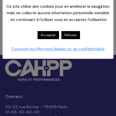
VOUS !
Ce site utilise des cookies pour en améliorer la navigation
mais ne collecte aucune information personnelle sensible
TEL 01-55-33-60-00 - FAX 01-
, en continuant à l'utiliser vous en acceptez l'utilisation.
55-33-60-08 -
ADHERENTS@CAHPP.FR
Accepter
Refuser
Consulter les Mentions légales et de confidentialité
Contact
20-22 rue Richer - 75009 Paris
01-55-33-60-00