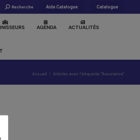
Recherche
Aide Catalogue
Catalogue
Recherche
:
RNISSEURS
AGENDA
ACTUALITÉS
T
Vous êtes ici :
Accueil
Articles avec l’étiquette "Assurance"
e