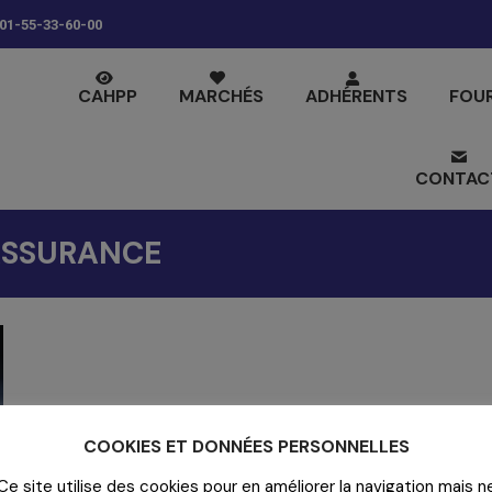
01-55-33-60-00
CAHPP
MARCHÉS
ADHÉRENTS
FOU
CONTAC
SSURANCE
COOKIES ET DONNÉES PERSONNELLES
Ce site utilise des cookies pour en améliorer la navigation mais n