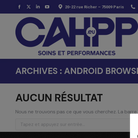
20-22 rue Richer – 75009 Paris
La
La
La
La
page
page
page
page
Facebook
X
LinkedIn
YouTube
s'ouvre
s'ouvre
s'ouvre
s'ouvre
dans
dans
dans
dans
une
une
une
une
nouvelle
nouvelle
nouvelle
nouvelle
fenêtre
fenêtre
fenêtre
fenêtre
ARCHIVES :
ANDROID BROWS
AUCUN RÉSULTAT
Nous ne trouvons pas ce que vous cherchez. La barre 
Recherche
: