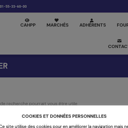
01-55-33-60-00
CAHPP
MARCHÉS
ADHÉRENTS
FOU
CONTAC
ER
de recherche pourrait vous être utile
COOKIES ET DONNÉES PERSONNELLES
Ce site utilise des cookies pour en améliorer la navigation mais n