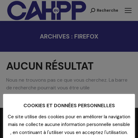
Recherche
Recherche
:
ARCHIVES :
FIREFOX
Vous êtes ici :
AUCUN RÉSULTAT
Nous ne trouvons pas ce que vous cherchez. La barre
de recherche pourrait vous être utile
Recherche
COOKIES ET DONNÉES PERSONNELLES
:
Ce site utilise des cookies pour en améliorer la navigation
mais ne collecte aucune information personnelle sensible
, en continuant à l'utiliser vous en acceptez l'utilisation.