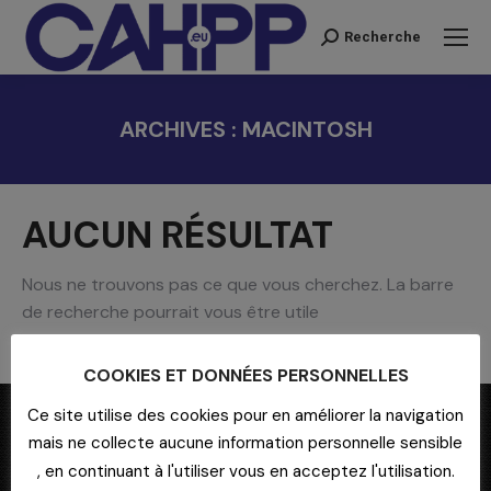
Recherche
Recherche
:
ARCHIVES :
MACINTOSH
Vous êtes ici :
AUCUN RÉSULTAT
Nous ne trouvons pas ce que vous cherchez. La barre
de recherche pourrait vous être utile
Recherche
COOKIES ET DONNÉES PERSONNELLES
:
Ce site utilise des cookies pour en améliorer la navigation
mais ne collecte aucune information personnelle sensible
, en continuant à l'utiliser vous en acceptez l'utilisation.