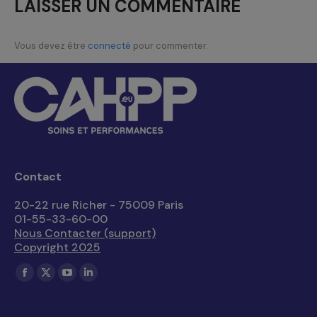
LAISSER UN COMMENTAIRE
Vous devez être
connecté
pour commenter.
Contact
20-22 rue Richer - 75009 Paris
01-55-33-60-00
Nous Contacter (support)
Copyright 2025
Trouvez nous sur :
La
La
La
La
page
page
page
page