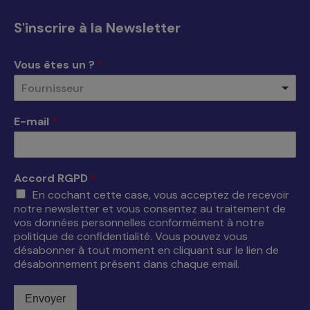
Facebook
X
YouTube
LinkedIn
s'ouvre
s'ouvre
s'ouvre
s'ouvre
S'inscrire à la Newsletter
dans
dans
dans
dans
une
une
une
une
Vous êtes un ?
*
nouvelle
nouvelle
nouvelle
nouvelle
Fournisseur
fenêtre
fenêtre
fenêtre
fenêtre
E-mail
*
Accord RGPD
*
En cochant cette case, vous acceptez de recevoir
notre newsletter et vous consentez au traitement de
vos données personnelles conformément à notre
politique de confidentialité. Vous pouvez vous
désabonner à tout moment en cliquant sur le lien de
désabonnement présent dans chaque email.
Envoyer