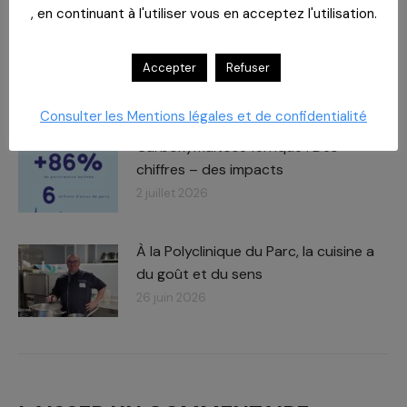
, en continuant à l'utiliser vous en acceptez l'utilisation.
Journée des Partenaires
Le
rendez-vous approche !
Accepter
Refuser
8 juillet 2026
Consulter les Mentions légales et de confidentialité
Carboxymaltose ferrique : Des
chiffres – des impacts​
2 juillet 2026
À la Polyclinique du Parc, la cuisine a
du goût et du sens
26 juin 2026