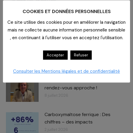
HANDICAHPP
COOKIES ET DONNÉES PERSONNELLES
La CAHPP sur le salon Pollutec
La Commission Nationale DD sur le terrain
Ce site utilise des cookies pour en améliorer la navigation
mais ne collecte aucune information personnelle sensible
https://cahpp.eu/wp-
, en continuant à l'utiliser vous en acceptez l'utilisation.
content/uploads/2014/enbref44.pdf
Accepter
Refuser
RELATED POSTS
Consulter les Mentions légales et de confidentialité
Journée des Partenaires
Le
rendez-vous approche !
8 juillet 2026
Carboxymaltose ferrique : Des
chiffres – des impacts​
2 juillet 2026