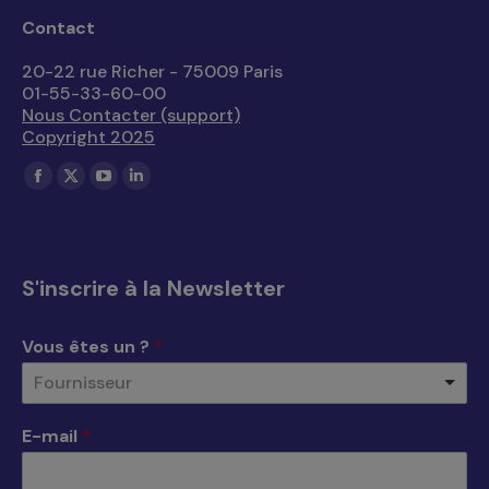
Contact
20-22 rue Richer - 75009 Paris
01-55-33-60-00
Nous Contacter (support)
Copyright 2025
Trouvez nous sur :
La
La
La
La
page
page
page
page
Facebook
X
YouTube
LinkedIn
s'ouvre
s'ouvre
s'ouvre
s'ouvre
S'inscrire à la Newsletter
dans
dans
dans
dans
une
une
une
une
Vous êtes un ?
*
nouvelle
nouvelle
nouvelle
nouvelle
Fournisseur
fenêtre
fenêtre
fenêtre
fenêtre
E-mail
*