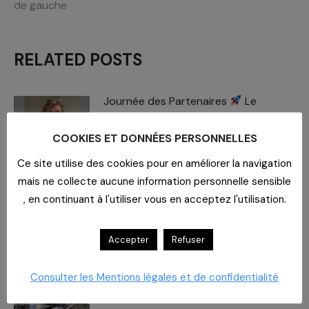
de gauche
RELATED POSTS
Journée des Partenaires
Le
rendez-vous approche !
8 juillet 2026
COOKIES ET DONNÉES PERSONNELLES
Ce site utilise des cookies pour en améliorer la navigation
Carboxymaltose ferrique : Des
mais ne collecte aucune information personnelle sensible
chiffres – des impacts​
, en continuant à l'utiliser vous en acceptez l'utilisation.
2 juillet 2026
Accepter
Refuser
À la Polyclinique du Parc, la cuisine a
du goût et du sens
Consulter les Mentions légales et de confidentialité
26 juin 2026