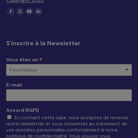
Copyright 2025
Trouvez nous sur :
La
La
La
La
page
page
page
page
Facebook
X
YouTube
LinkedIn
s'ouvre
s'ouvre
s'ouvre
s'ouvre
S'inscrire à la Newsletter
dans
dans
dans
dans
une
une
une
une
Vous êtes un ?
*
nouvelle
nouvelle
nouvelle
nouvelle
Fournisseur
fenêtre
fenêtre
fenêtre
fenêtre
E-mail
*
Accord RGPD
*
En cochant cette case, vous acceptez de recevoir
notre newsletter et vous consentez au traitement de
vos données personnelles conformément à notre
politique de confidentialité. Vous pouvez vous