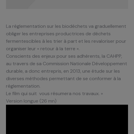
La réglementation sur les biodéchets va graduellement
obliger les entreprises productrices de déchets
fermentescibles à les trier à part et les revaloriser pour
organiser leur « retour à la terre ».
Conscients des enjeux pour ses adhérents, la CAHPP,
au travers de sa Commission Nationale Développement
durable, a donc entrepris, en 2013, une étude sur les
diverses méthodes permettant de se conformer à la
réglementation.
Le film qui suit vous résumera nos travaux. »
Version longue (26 mn)