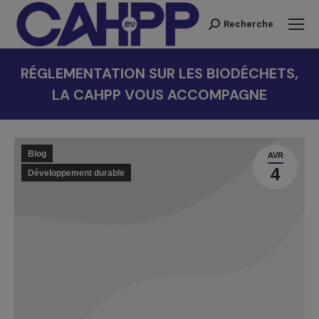
Recherche
Recherche
:
RÉGLEMENTATION SUR LES BIODÉCHETS,
LA CAHPP VOUS ACCOMPAGNE
Vous êtes ici :
Blog
AVR
4
Développement durable