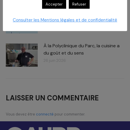
Accepter
Refuser
Carboxymaltose ferrique : Des
chiffres – des impacts​
Consulter les Mentions légales et de confidentialité
2 juillet 2026
À la Polyclinique du Parc, la cuisine a
du goût et du sens
26 juin 2026
LAISSER UN COMMENTAIRE
Vous devez être
connecté
pour commenter.