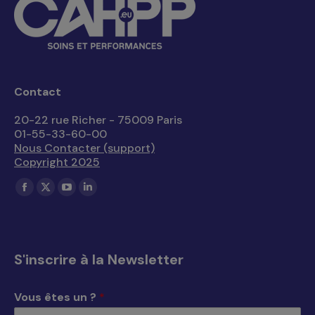
Contact
20-22 rue Richer - 75009 Paris
01-55-33-60-00
Nous Contacter (support)
Copyright 2025
Trouvez nous sur :
La
La
La
La
page
page
page
page
Facebook
X
YouTube
LinkedIn
s'ouvre
s'ouvre
s'ouvre
s'ouvre
S'inscrire à la Newsletter
dans
dans
dans
dans
une
une
une
une
Vous êtes un ?
*
nouvelle
nouvelle
nouvelle
nouvelle