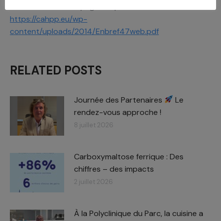
CAHPP vous accompagne depuis maintenant 42 ans.
https://cahpp.eu/wp-
content/uploads/2014/Enbref47web.pdf
RELATED POSTS
Journée des Partenaires
Le
rendez-vous approche !
8 juillet 2026
Carboxymaltose ferrique : Des
chiffres – des impacts​
2 juillet 2026
À la Polyclinique du Parc, la cuisine a