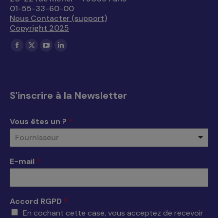
01-55-33-60-00
Nous Contacter (support)
Copyright 2025
Trouvez nous sur :
La
La
La
La
page
page
page
page
Facebook
X
YouTube
LinkedIn
s'ouvre
s'ouvre
s'ouvre
s'ouvre
S'inscrire à la Newsletter
dans
dans
dans
dans
une
une
une
une
Vous êtes un ?
*
nouvelle
nouvelle
nouvelle
nouvelle
Fournisseur
fenêtre
fenêtre
fenêtre
fenêtre
E-mail
*
Accord RGPD
*
En cochant cette case, vous acceptez de recevoir