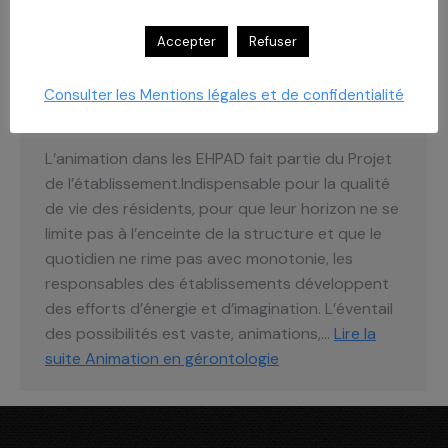
Accepter
Refuser
ANIMATION EN GÉRONTOLOGIE
Consulter les Mentions légales et de confidentialité
Actualités
,
Blog
Par
yadmin
22 septembre 2014
Laisser un commentaire
L’animation dans les EHPAD fait partie du Projet
de l’établissement.Indispensable pour la qualité
de vie des résidents, pour que leur horizon ne se
limite pas à l’enceinte de la structure et que le
quotidien ne rime pas avec monotonie, les
responsables des établissements développent
des efforts d’énergie et d’imagination. L’éventail
des possibilités est vaste, animations,…
Lire la
suite
Animation en gérontologie