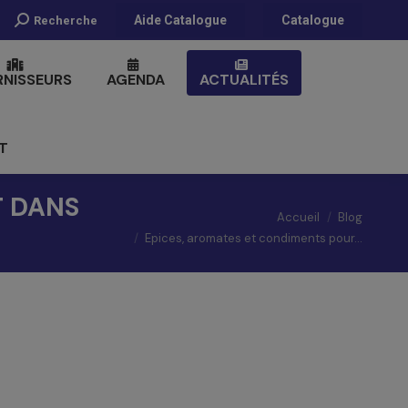
Recherche
Aide Catalogue
Catalogue
Recherche
:
RNISSEURS
AGENDA
ACTUALITÉS
T
T DANS
Vous êtes ici :
Accueil
Blog
Epices, aromates et condiments pour…