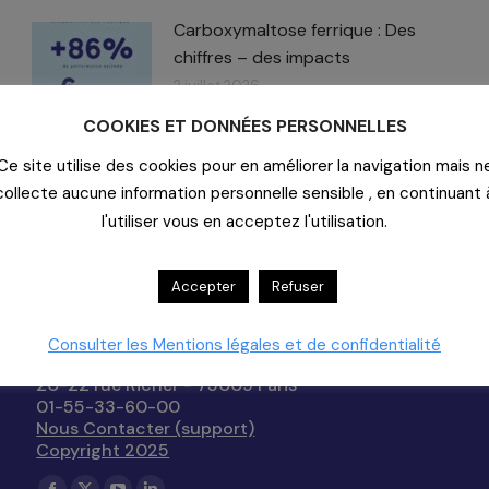
Carboxymaltose ferrique : Des
chiffres – des impacts​
2 juillet 2026
COOKIES ET DONNÉES PERSONNELLES
Ce site utilise des cookies pour en améliorer la navigation mais n
collecte aucune information personnelle sensible , en continuant 
l'utiliser vous en acceptez l'utilisation.
Accepter
Refuser
Contact
Consulter les Mentions légales et de confidentialité
20-22 rue Richer - 75009 Paris
01-55-33-60-00
Nous Contacter (support)
Copyright 2025
Trouvez nous sur :