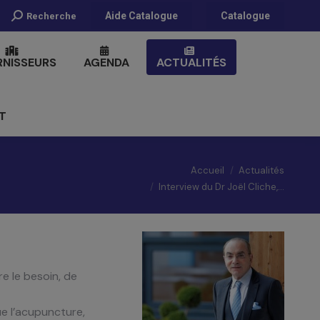
Recherche
Aide Catalogue
Catalogue
Recherche
:
RNISSEURS
AGENDA
ACTUALITÉS
T
Vous êtes ici :
Accueil
Actualités
Interview du Dr Joël Cliche,…
re le besoin, de
ue l’acupuncture,