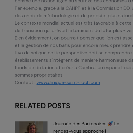
comme une notion figée au seul axe des économies d’é
Par exemple, grâce à la CAHPP et à la Commission DD, o
des choix de méthodologie et de produits plus naturels
Le contexte mondial actuel est très favorable à cette o
de transition qui prévoit le bâtiment du futur plus « ve
Bien évidemment, on pourrait penser que l’on est assez l
et la gestion de nos bâtis pour encore mieux prendre
Il va de soi que cette perspective doit se comprendre 
établissements s’intègrent de manière harmonieuse dan
fonds de dotation et créer à Cambrai un espace Louis B
sommes propriétaires.
Contact :
www.clinique-saint-roch.com
RELATED POSTS
Journée des Partenaires
Le
rendez-vous approche !