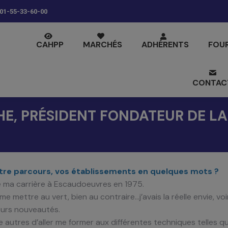
01-55-33-60-00
CAHPP
MARCHÉS
ADHÉRENTS
FOU
CONTAC
HE, PRÉSIDENT FONDATEUR DE LA
tre parcours, vos établissements en quelques mots ?
 ma carrière à Escaudoeuvres en 1975.
e mettre au vert, bien au contraire…j’avais la réelle envie, voi
leurs nouveautés.
re autres d’aller me former aux différentes techniques telles q