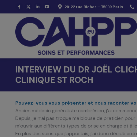
20-22 rue Richer – 75009 Paris
La
La
La
La
page
page
page
page
Facebook
X
LinkedIn
YouTube
s'ouvre
s'ouvre
s'ouvre
s'ouvre
dans
dans
dans
dans
une
une
une
une
nouvelle
nouvelle
nouvelle
nouvelle
fenêtre
fenêtre
fenêtre
fenêtre
INTERVIEW DU DR JOËL CLIC
CLINIQUE ST ROCH
Pouvez-vous vous présenter et nous raconter vo
Ancien médecin généraliste cambrésien, j’ai commencé
Depuis, je n’ai pas troqué ma blouse de praticien pour m
m’ouvrir aux différents types de prise en charge et à 
En plus des soins que j’apportais, j’ai donc décidé ent