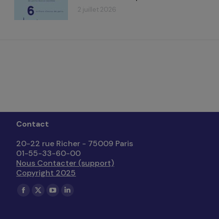
2 juillet 2026
Contact
20-22 rue Richer - 75009 Paris
01-55-33-60-00
Nous Contacter (support)
Copyright 2025
Trouvez nous sur :
La
La
La
La
page
page
page
page