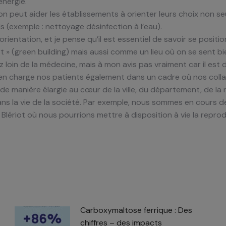
nergie.
n peut aider les établissements à orienter leurs choix non s
 (exemple : nettoyage désinfection à l’eau).
rientation, et je pense qu’il est essentiel de savoir se posit
rt » (green building) mais aussi comme un lieu où on se sent bi
oin de la médecine, mais à mon avis pas vraiment car il est de 
 en charge nos patients également dans un cadre où nos colla
de manière élargie au cœur de la ville, du département, de la
s la vie de la société. Par exemple, nous sommes en cours de
lériot où nous pourrions mettre à disposition à vie la repro
Carboxymaltose ferrique : Des
chiffres – des impacts​